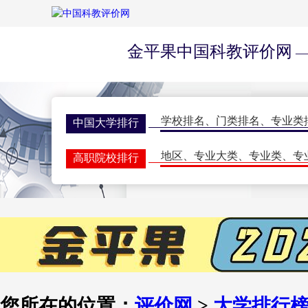
金平果中国科教评价网
—
学校排名
、
门类排名
、
专业类
中国大学排行
地区
、
专业大类
、
专业类
、
专
高职院校排行
学校排名
、
门类排名
、
学科排
研究生排行榜
一流大学
、
一流学科
、
指标排
世界大学排名
期刊排名
、
核心期刊
、
评价动
学术期刊评价
双一流会议
、
双高会议
、
期刊
学术会议
您所在的位置：
评价网
>
大学排行