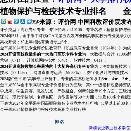
植物保护与检疫技术专业排名——金
排行简介
评价指标
出版物
大学
来源：评价网 中国科教评价院
发布
更多
评价类型：高职专科专业，专业代码：410106，专业名称：植物保护与
2024年5月，金平果中评榜(GAR)第五次发布全国高职院校分专业竞争力排
高校开设；和上年相比有新增专业6个。
金平果2024高职专业评价以教育部《职业教育专业目录（2024年）》
2024开设高校数最多的十大热门高职专科专业
为：大数据与会计（1005
营销（671）、计算机网络技术（648）、软件技术（641）。
2024开设高校数增长率最快的十大新兴高职专科专业
为：消防救援技术（增
技术（57.14%）、网络直播与运营（55.88%）、数字化设计与制造技术（5
2024版“金平果”高职专业评价中，专业的星级标记体系由5★、4★、3★、2★
金平果2024金平果高职专业评价指标分为三级，其中一级指标包括师
学成果、学生竞赛、教改试点、产教融合、创新创业等19个方面，三级
证书、现代学徒制、名师名匠、典型案例等50个方面，涉及100多个数
下表为2024年金平果中国高职院校各专业竞争力排行榜（3星以上前30名
金平果2024植物保护与检疫技术高职专业排行榜
排 名
1
新疆农业职业技术学院