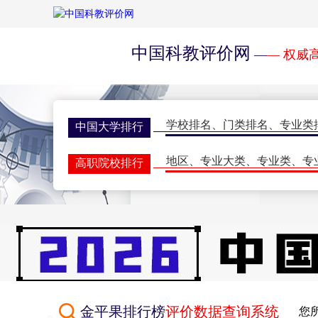
中国科教评价网
—
— 权威
学校排名
、
门类排名
、
专业类
中国大学排行
地区
、
专业大类
、
专业类
、
专
高职院校排行
学校排名
、
门类排名
、
学科排
研究生排行榜
一流大学
、
一流学科
、
指标排
世界大学排名
期刊排名
、
核心期刊
、
评价动
学术期刊评价
双一流会议
、
双高会议
、
期刊
学术会议
金平果排行榜
评价数据查询系统
您