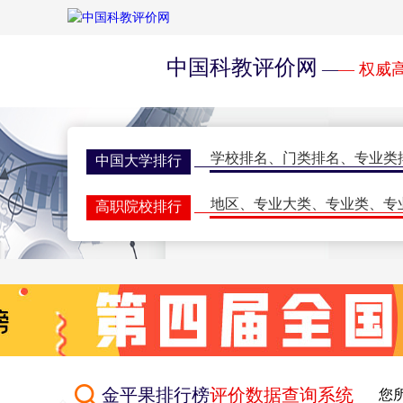
中国科教评价网
—
— 权威
学校排名
、
门类排名
、
专业类
中国大学排行
地区
、
专业大类
、
专业类
、
专
高职院校排行
学校排名
、
门类排名
、
学科排
研究生排行榜
一流大学
、
一流学科
、
指标排
世界大学排名
期刊排名
、
核心期刊
、
评价动
学术期刊评价
双一流会议
、
双高会议
、
期刊
学术会议
金平果排行榜
评价数据查询系统
您