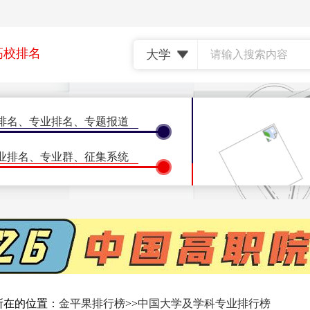
高校排名
排名
、
专业排名
、
专题报道
•
•
理工类
综合类
•
•
农林类
民族类
业排名
、
专业群
、
征集系统
名
、
专业排名
、
特别报道
名
、
地区排名
•
•
•
北京
天津
上海
态
、
征集系统
•
郑州(河南)
济南(山
•
南昌(江西)
南京(江
会议
、
计量学会议
、
ISSI会议
所在的位置：
金平果排行榜
>>
中国大学及学科专业排行榜
•
长沙(湖南)
广州(广