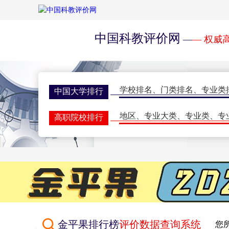
中国科教评价网
—
— 权威
学校排名
、
门类排名
、
专业类
中国大学排行
地区
、
专业大类
、
专业类
、
专
高职院校排行
学校排名
、
门类排名
、
学科排
研究生排行榜
一流大学
、
一流学科
、
指标排
世界大学排名
期刊排名
、
核心期刊
、
评价动
学术期刊评价
双一流会议
、
双高会议
、
期刊
学术会议
金平果排行榜
评价数据查询系统
您