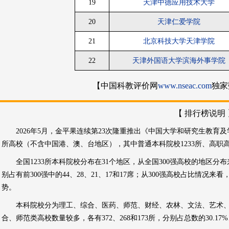
19
天津中德应用技术大学
20
天津仁爱学院
21
北京科技大学天津学院
22
天津外国语大学滨海外事学院
【中国科教评价网
www.nseac.com
独家
【 排行榜说明 
2026年5月，金平果连续第23次隆重推出《中国大学和研究生教育及学科
所高校（不含中国港、澳、台地区），其中普通本科院校1233所、高职高
全国1233所本科院校分布在31个地区，从全国300强高校的地区
别占有前300强中的44、28、21、17和17席；从300强高校占比情
势。
本科院校分为理工、综合、医药、师范、财经、农林、文法、艺术、
合、师范类高校数量较多，各有372、268和173所，分别占总数的30.17%、