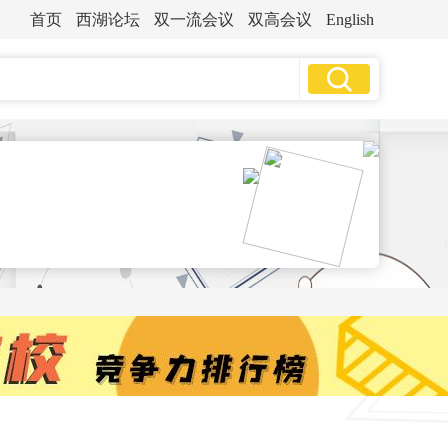
首页
西湖论坛
双一流会议
双高会议
English
哲
学
•
•
文法类
师范类
医药类
经济学
•
•
财经类
艺术类
体育类
法
学
教育学
文
学
历史学
理
学
•
重庆
石家庄(河北)
工
学
•
•
东)
太原(山西)
合肥(安徽)
农
学
•
•
苏)
杭州(浙江)
武汉(湖北)
医
学
•
•
东)
南宁(广西)
昆明(云南)