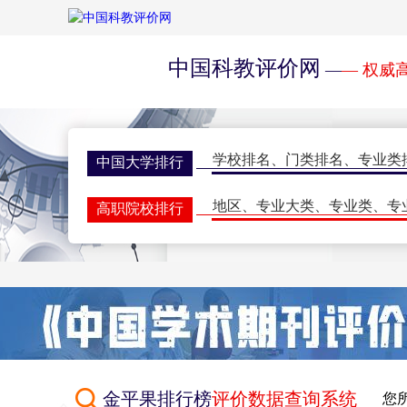
中国科教评价网
—
— 权威
学校排名
、
门类排名
、
专业类
中国大学排行
地区
、
专业大类
、
专业类
、
专
高职院校排行
学校排名
、
门类排名
、
学科排
研究生排行榜
一流大学
、
一流学科
、
指标排
世界大学排名
期刊排名
、
核心期刊
、
评价动
学术期刊评价
双一流会议
、
双高会议
、
期刊
学术会议
金平果排行榜
评价数据查询系统
您