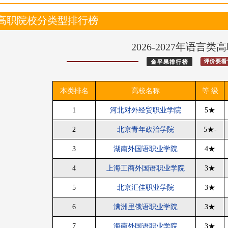
•
贵阳(贵州)
成都(四
查询
高职院校分类型排行榜
大学诊断
评价库
更多
2026-2027年语言
本类排名
高校名称
等 级
1
河北对外经贸职业学院
5★
2
北京青年政治学院
5★-
3
湖南外国语职业学院
4★
4
上海工商外国语职业学院
3★
5
北京汇佳职业学院
3★
6
满洲里俄语职业学院
3★
7
海南外国语职业学院
3★