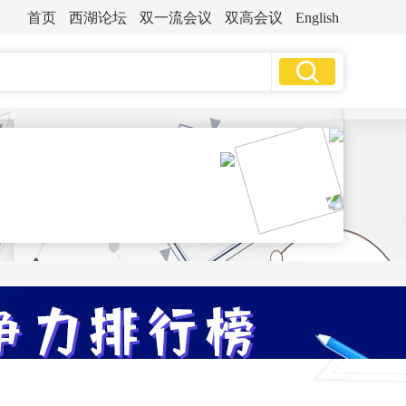
首页
西湖论坛
双一流会议
双高会议
English
农林牧渔
•
•
财经类
医药类
师范类
资源环境
•
•
•
法
体育
语言
民族
能源动力
土木建筑
装备制造
生物化工
轻工纺织
•
重庆
石家庄(河北)
食品药品
•
•
东)
太原(山西)
合肥(安徽)
交通运输
•
•
苏)
杭州(浙江)
武汉(湖北)
电子信息
•
•
东)
南宁(广西)
昆明(云南)