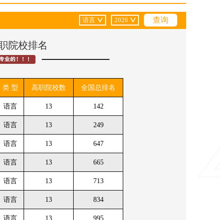
医药卫生
•
川)
西安(陕西)
财经商贸
类高职院校排名
类 型
高职院校数
全国总排名
语言
13
142
语言
13
249
语言
13
647
语言
13
665
语言
13
713
语言
13
834
语言
13
995