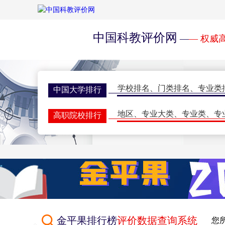
中国科教评价网
—
— 权威
学校排名
、
门类排名
、
专业类
中国大学排行
地区
、
专业大类
、
专业类
、
专
高职院校排行
学校排名
、
门类排名
、
学科排
研究生排行榜
一流大学
、
一流学科
、
指标排
世界大学排名
期刊排名
、
核心期刊
、
评价动
学术期刊评价
双一流会议
、
双高会议
、
期刊
学术会议
金平果排行榜
评价数据查询系统
您