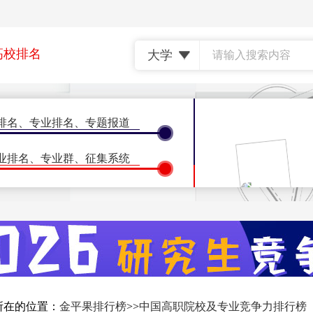
高校排名
排名
、
专业排名
、
专题报道
•
•
理工类
综合类
•
•
艺术类
农林
政
业排名
、
专业群
、
征集系统
名
、
专业排名
、
特别报道
名
、
地区排名
•
•
•
北京
天津
上海
态
、
征集系统
•
郑州(河南)
济南(山
•
南昌(江西)
南京(江
会议
、
计量学会议
、
ISSI会议
所在的位置：
金平果排行榜
>>
中国高职院校及专业竞争力排行榜
•
长沙(湖南)
广州(广