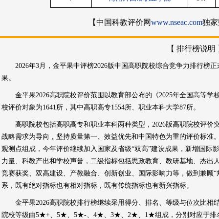
【中国科教评价网
www.nseac.com
独家
【 排行榜说明 
2026年3月，金平果中评榜2026版中国高职院校综合竞争力排行
果。
金平果2026高职院校评价范围以教育部公布的《2025年全国高
校评价对象为1641所，其中高职高专1554所、职业本科大学87所。
高职院校包括高职高专和职业本科两种类型，2026版高职院校评价
战略需求为导向，坚持质量第一、效益优先和中国特色为重的评价标准。评
观测点组成，今年评价继续加入国家及省级“双高”建设成果，新增国际
力量、科教产出和学校声誉，二级指标包括思政教育、教研基地、杰出
竞赛获奖、双高建设、产教融合、创新创业、国际影响力等，做到兼顾“规
系，既有绝对指标也有相对指标，既有传统指标也有新兴指标。
金平果2026高职院校排行榜继续采用得分、排名、等级与位次比
院校等级由5★+、5★、5★-、4★、3★、2★、1★组成，分别对应于排名前1%、1