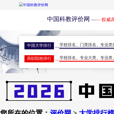
中国科教评价网
—
— 权威
学校排名
、
门类排名
、
专业类
中国大学排行
学校排名
、
专业大类
、
专业类
高职院校排行
学校排名
、
门类排名
、
学科排
研究生排行榜
一流大学
、
一流学科
、
指标排
世界大学排名
评价动态
、
核心期刊
、
征集系
学术期刊排行
双一流会议
、
双高会议
、
期刊
学术会议
您所在的位置：
评价网
>
大学排行