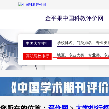
金平果中国科教评价网
—
学校排名
、
门类排名
、
专业类
中国大学排行
地区
、
专业大类
、
专业类
、
专
高职院校排行
学校排名
、
门类排名
、
学科排
研究生排行榜
一流大学
、
一流学科
、
指标排
世界大学排名
期刊排名
、
核心期刊
、
评价动
学术期刊评价
双一流会议
、
双高会议
、
期刊
学术会议
您所在的位置：
评价网
>
大学排行