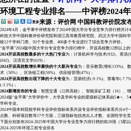
环境工程专业排名——中评榜2024
排行简介
评价指标
出版物
大学
来源：评价网 中国科教评价院
发布
更多
2024年4月，金平果中评榜发布了2024中国大学分专业竞争力排行榜共
科技大学中国科教评价研究院和浙江高等教育研究院、武汉大学中国科学评价
校12个学科门类、92个专业类、400多个专业进行了综合竞争力评价。
“金平果”2024版中国大学分专业竞争力排行榜中，开设高校数12所以
2024开设高校数最多的十大热门专业
为：计算机科学与技术(932)、英语(9
(642)、汉语言文学(619)；
2024开设高校数增长率最快的十大新兴专业
为：音乐教育(增长133%)、
术（50%）、区块链工程(50%)、供应链管理(47%)；
2024开设高校数出现下降的十大专业
为：贸易经济(-9.1%)、禁毒学(-7.7
(-3.1%)；
2024新增发布的专业
：智慧交通（22所高校）、智能采矿工程（16）、增
2024版“金平果”大学评价中，大学及学科专业的星级标记体系由5★+、5★、5★
学科专业。
2024中国本科院校学科专业评价指标体系共设专业评价指标体系共分4
点数、科研项目数等17个方面，三级指标包括杰出人才数、全国性学生竞
下面分别发布2024-2025年中国大学分专业竞争力排行榜的前20强（3星
2024-2025年环境工程专业排名