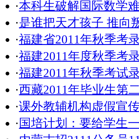
·
本科生破解国际数学难
·
是谁把天才孩子 推向
·
福建省2011年秋季
·
福建2011年度秋季
·
福建2011年秋季考
·
西藏2011年毕业生
·
课外教辅机构虚假宣
·
国培计划：要给学生