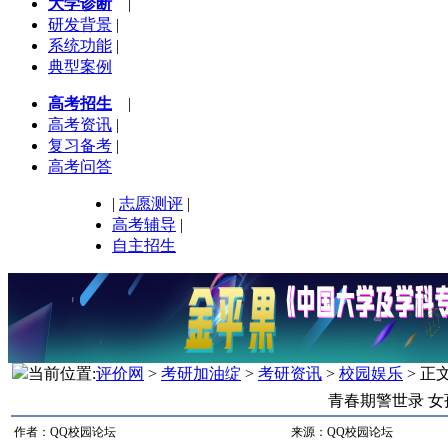
大学诊断
|
研发背景
|
系统功能
|
典型案例
高考招生
|
高考资讯
|
复习备考
|
高考问答
|
志愿测评
|
高考辅导
|
自主招生
当前位置:
评价网
>
考研加油绽
>
考研资讯
>
校园娱乐
> 正
青春期警世录 
作者：QQ校园论坛
来源：QQ校园论坛