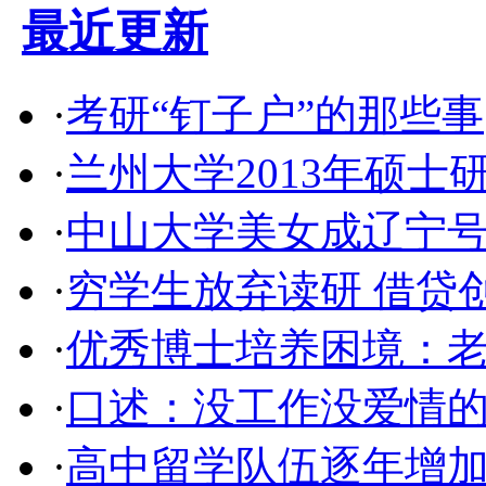
最近更新
·
考研“钉子户”的那些事
·
兰州大学2013年硕
·
中山大学美女成辽宁号
·
穷学生放弃读研 借贷
·
优秀博士培养困境：老
·
口述：没工作没爱情的
·
高中留学队伍逐年增加