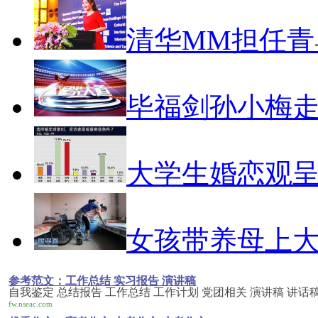
清华MM担任青
毕福剑孙小梅
大学生婚恋观
女孩带养母上
参考范文：工作总结 实习报告 演讲稿
自我鉴定 总结报告 工作总结 工作计划 党团相关 演讲稿 讲话稿
fw.nseac.com