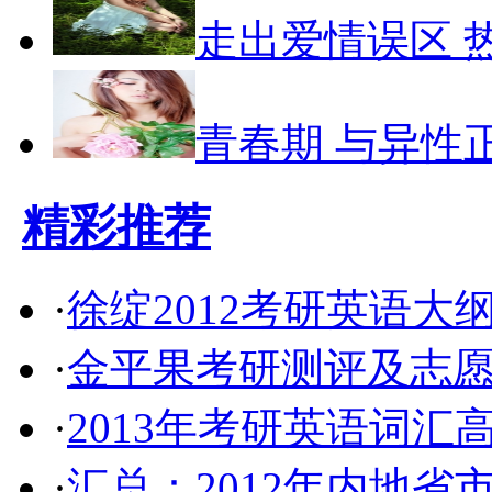
走出爱情误区 
青春期 与异性
精彩推荐
·
徐绽2012考研英语大
·
金平果考研测评及志
·
2013年考研英语词汇
·
汇总：2012年内地