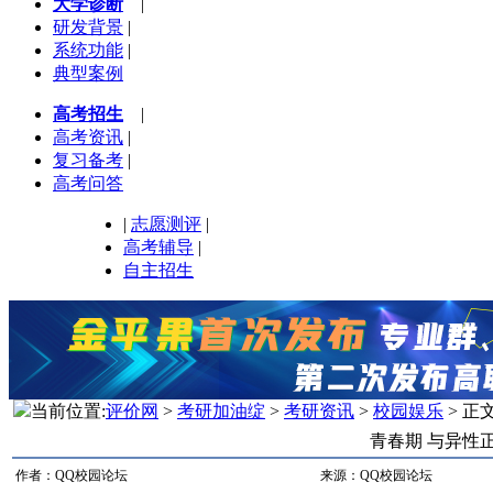
大学诊断
|
研发背景
|
系统功能
|
典型案例
高考招生
|
高考资讯
|
复习备考
|
高考问答
|
志愿测评
|
高考辅导
|
自主招生
当前位置:
评价网
>
考研加油绽
>
考研资讯
>
校园娱乐
> 正
青春期 与异性
作者：QQ校园论坛
来源：QQ校园论坛