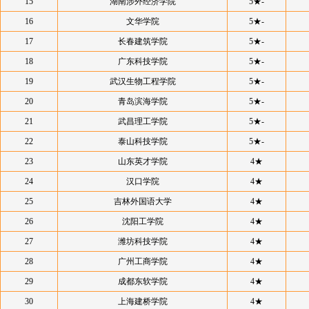
15
湖南涉外经济学院
5★-
16
文华学院
5★-
17
长春建筑学院
5★-
18
广东科技学院
5★-
19
武汉生物工程学院
5★-
20
青岛滨海学院
5★-
21
武昌理工学院
5★-
22
泰山科技学院
5★-
23
山东英才学院
4★
24
汉口学院
4★
25
吉林外国语大学
4★
26
沈阳工学院
4★
27
潍坊科技学院
4★
28
广州工商学院
4★
29
成都东软学院
4★
30
上海建桥学院
4★