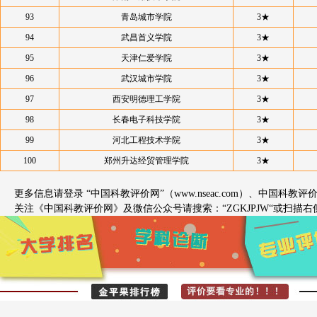
93
青岛城市学院
3★
94
武昌首义学院
3★
95
天津仁爱学院
3★
96
武汉城市学院
3★
97
西安明德理工学院
3★
98
长春电子科技学院
3★
99
河北工程技术学院
3★
100
郑州升达经贸管理学院
3★
更多信息请登录 “中国科教评价网”（www.nseac.com）、中国科教评价研究院网（h
关注《中国科教评价网》及微信公众号请搜索：“ZGKJPJW“或扫描右