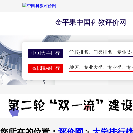
金平果中国科教评价网
—
学校排名
、
门类排名
、
专业类
中国大学排行
地区
、
专业大类
、
专业类
、
专
高职院校排行
学校排名
、
门类排名
、
学科排
研究生排行榜
一流大学
、
一流学科
、
指标排
世界大学排名
期刊排名
、
核心期刊
、
评价动
学术期刊评价
双一流会议
、
双高会议
、
期刊
学术会议
您所在的位置：
评价网
>
大学排行