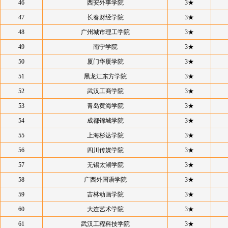
46
西安外事学院
3★
47
长春财经学院
3★
48
广州城市理工学院
3★
49
南宁学院
3★
50
厦门华厦学院
3★
51
黑龙江东方学院
3★
52
武汉工商学院
3★
53
青岛黄海学院
3★
54
成都锦城学院
3★
55
上海杉达学院
3★
56
四川传媒学院
3★
57
无锡太湖学院
3★
58
广西外国语学院
3★
59
吉林动画学院
3★
60
大连艺术学院
3★
61
武汉工程科技学院
3★