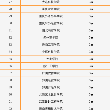
77
大连科技学院
3★
78
重庆财经学院
3★
79
重庆外语外事学院
3★
80
重庆对外经贸学院
3★
81
湖北商贸学院
3★
82
郑州商学院
3★
83
云南工商学院
3★
84
中原科技学院
3★
85
广州商学院
3★
86
皖江工学院
3★
87
广州软件学院
3★
88
郑州经贸学院
3★
89
郑州财经学院
3★
90
北海艺术设计学院
3★
91
武汉设计工程学院
3★
92
湖南应用技术学院
3★