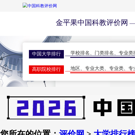
金平果中国科教评价网
—
学校排名
、
门类排名
、
专业类
中国大学排行
地区
、
专业大类
、
专业类
、
专
高职院校排行
学校排名
、
门类排名
、
学科排
研究生排行榜
一流大学
、
一流学科
、
指标排
世界大学排名
期刊排名
、
核心期刊
、
评价动
学术期刊评价
双一流会议
、
双高会议
、
期刊
学术会议
您所在的位置：
评价网
>
大学排行