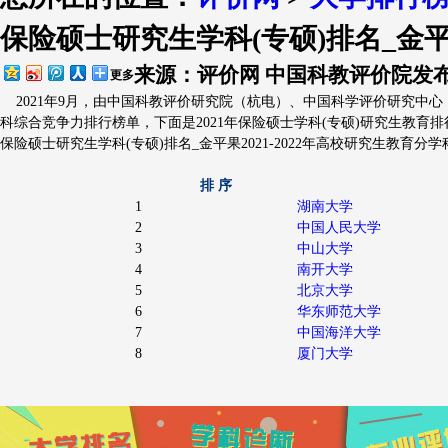
保险硕士研究生学科(专硕)排名_金平果
排行简介
评价指标
出版物
大学
来源：评价网 中国科教评价院
发布
更多
2021年9月，由中国科教评价研究院（杭电）、中国科学评价研究中心（武
科综合竞争力排行榜单，下面是2021年保险硕士学科(专硕)研究生教育排
保险硕士研究生学科(专硕)排名_金平果2021-2022年高校研究生教育分学
排 序
1
湖南大学
2
中国人民大学
3
中山大学
4
南开大学
5
北京大学
6
华东师范大学
7
中国海洋大学
8
厦门大学