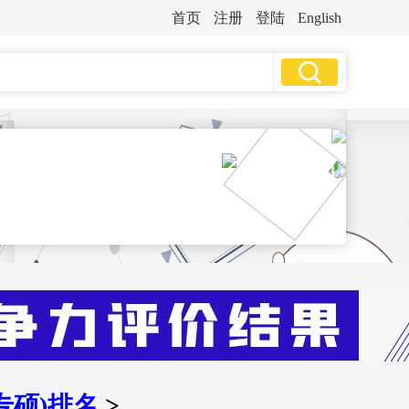
首页
注册
登陆
English
哲
学
•
•
文法类
师范类
医药类
经济学
•
•
财经类
艺术类
体育类
法
学
教育学
文
学
历史学
理
学
•
重庆
石家庄(河北)
工
学
•
•
东)
太原(山西)
合肥(安徽)
农
学
•
•
苏)
杭州(浙江)
武汉(湖北)
医
学
专硕)排名
>
•
•
东)
南宁(广西)
昆明(云南)