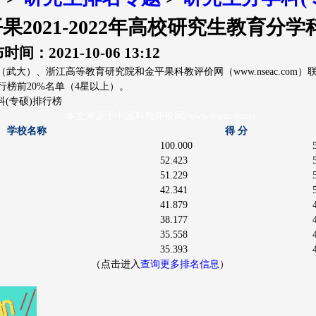
•
贵阳(贵州)
成都(四
2021-2022年高校研究生教育分学
查询
大学诊断
评价库
更多
时间：2021-10-06 13:12
大）、浙江高等教育研究院和金平果科教评价网（www.nseac.com
行榜前20%名单（4星以上）。
科(专硕)排行榜
本文来源于中国科教评价网(www.nseac.com)
学校名称
得 分
100.000
52.423
51.229
42.341
41.879
38.177
35.558
35.393
（点击进入
查询更多排名信息
）