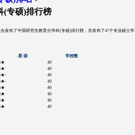
管理学
•
川)
西安(陕西)
艺术学
科(专硕)排行榜
）联合发布了中国研究生教育分学科(专硕)排行榜，共发布了47个专业硕士学
星 级
学校数
5★
40
5★
40
5★-
40
5★-
40
4★
40
4★
40
4★
40
4★
40