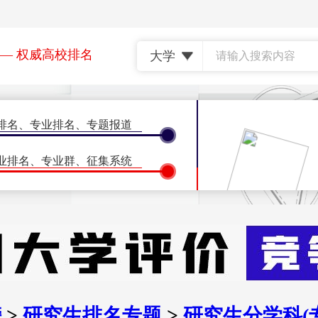
— 权威高校排名
排名
、
专业排名
、
专题报道
•
•
理工类
综合类
•
•
农林类
民族类
业排名
、
专业群
、
征集系统
名
、
专业排名
、
特别报道
名
、
地区排名
•
•
•
北京
天津
上海
态
、
征集系统
•
郑州(河南)
济南(山
•
南昌(江西)
南京(江
会议
、
计量学会议
、
ISSI会议
榜
>
研究生排名专题
>
研究生分学科(
•
长沙(湖南)
广州(广