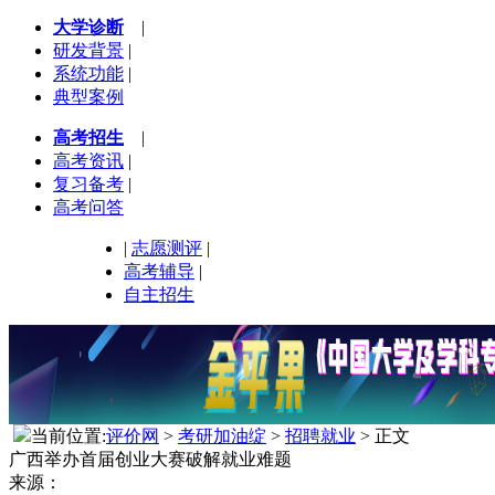
大学诊断
|
研发背景
|
系统功能
|
典型案例
高考招生
|
高考资讯
|
复习备考
|
高考问答
|
志愿测评
|
高考辅导
|
自主招生
当前位置:
评价网
>
考研加油绽
>
招聘就业
> 正文
广西举办首届创业大赛破解就业难题
来源：