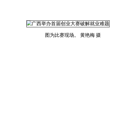
图为比赛现场。 黄艳梅 摄
就业服务月 为大学毕业生提供7万个工作
·
今年新就业大学生平均
盘点
本站立场无关！)