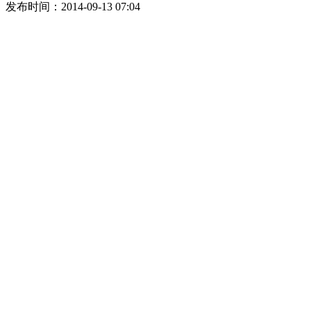
发布时间：2014-09-13 07:04
【中国科教评价网
www.nseac.com
】
[发布者：yezi]
相关阅读：
·
广西举办首届创业大赛破解就业难题
·
重庆启动
点提供五项就业服
·
学位VS学力VS学历：考研就业必知词大
网友评论:
(只显示最新5条。评论内容只代表网友观点，与
文明上网，理性评论:
中立
好评
差评
表情: