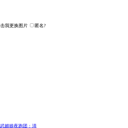
匿名?
武媚娘夜跑团：清