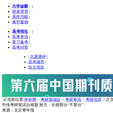
大学诊断
|
研发背景
|
系统功能
|
典型案例
高考招生
|
高考资讯
|
复习备考
|
高考问答
|
志愿测评
|
高考辅导
|
自主招生
当前位置:
评价网
>
考研加油绽
>
考研资讯
>
考研信息
> 正
中传考研笔试出错题 校方：出错部分“不算分”
来源：北京青年报