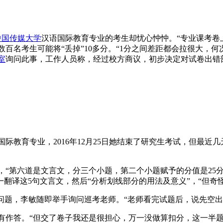
中国传媒大学
汉语国际教育专业的考生却忧心忡忡。“专业课考卷
百名考生可能将“丢掉”10多分。“1分之间差距都会拉很大，何
室
询问此事，工作人员称，经过校方商议，初步决定对试卷出错
育专业，2016年12月25日她结束了研究生考试，但最近几
第六道是文言文，分三个小题，第二个小题赋予的分值是25分。
一翻译这5句文言文，然后“分析划线部分的用法及意义”，“但奇
题，李敏随即举手询问巡考老师。“老师看完试题后，说先空出这
答。“但交了卷子我还是很担心，万一没做算扣分，这一半题算