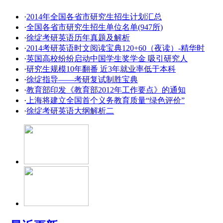
·
2014年全国各省市研究生招生计划汇总
·
全国各省市研究生招生单位名单(947所)
·
徐绽考研英语历年真题及解析
·
2014考研英语时文阅读宝典120+60（夜读）-精华时
·
英国高校纷纷启动中国学生奖学金 吸引研究人
·
研究生规模10年翻番 近3年就业率低于本科
·
徐绽指导——考研复试制胜宝典
·
教育部印发《教育部2012年工作要点》的通知
·
上海将建立全国首个义务教育质量“绿色评价”
·
徐绽考研英语大纲解析二