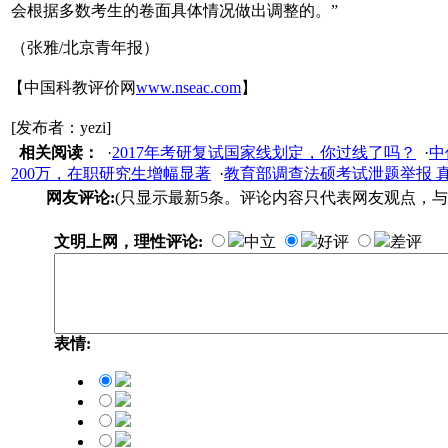
会根据多数考生的卷面具体情况做出调整的。”
（张雅/北京青年报）
【中国科教评价网
www.nseac.com
】
[发布者：yezi]
相关阅读：
·
2017年考研复试国家线划定，你过线了吗？
·
中
200万，在职研究生增幅显著
·
教育部调查法硕考试泄题举报 
网友评论:
(只显示最新5条。评论内容只代表网友观点，与
文明上网，理性评论:
中立
好评
差评
表情: