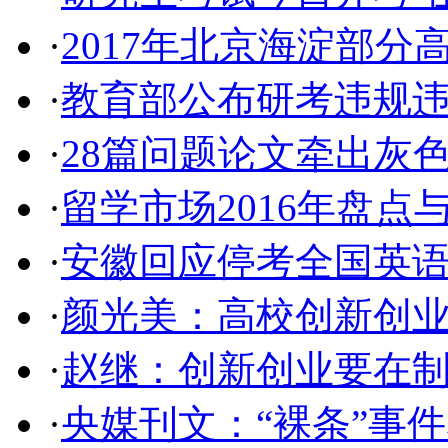
·
2017年北京海淀部分
·
教育部公布研考违规违
·
28篇问题论文牵出灰
·
留学市场2016年盘点与
·
安徽回应停考全国英
·
颜光美：高校创新创
·
赵继：创新创业要在
·
央媒刊文：“裸条”事