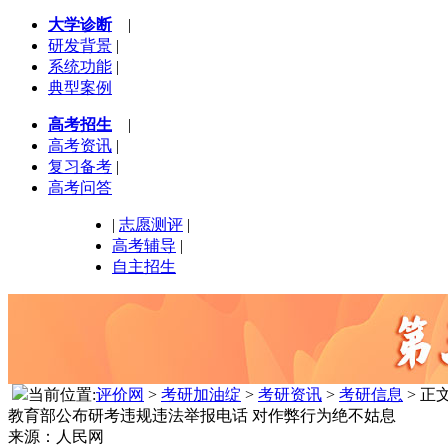
大学诊断
|
研发背景
|
系统功能
|
典型案例
高考招生
|
高考资讯
|
复习备考
|
高考问答
|
志愿测评
|
高考辅导
|
自主招生
当前位置:
评价网
>
考研加油绽
>
考研资讯
>
考研信息
> 正
教育部公布研考违规违法举报电话 对作弊行为绝不姑息
来源：人民网