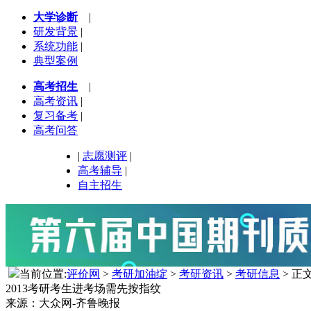
大学诊断
|
研发背景
|
系统功能
|
典型案例
高考招生
|
高考资讯
|
复习备考
|
高考问答
|
志愿测评
|
高考辅导
|
自主招生
当前位置:
评价网
>
考研加油绽
>
考研资讯
>
考研信息
> 正
2013考研考生进考场需先按指纹
来源：大众网-齐鲁晚报