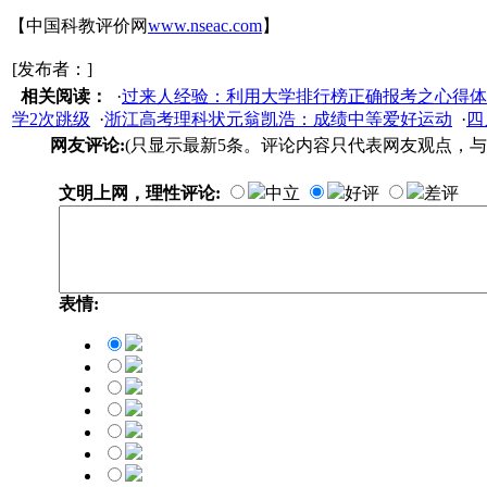
【中国科教评价网
www.nseac.com
】
[发布者：]
相关阅读：
·
过来人经验：利用大学排行榜正确报考之心得体
学2次跳级
·
浙江高考理科状元翁凯浩：成绩中等爱好运动
·
四
网友评论:
(只显示最新5条。评论内容只代表网友观点，与
文明上网，理性评论:
中立
好评
差评
表情: