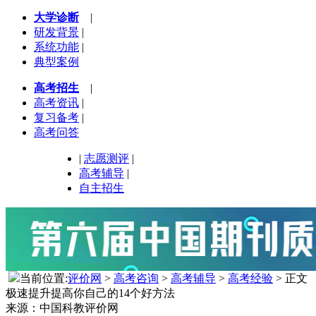
大学诊断
|
研发背景
|
系统功能
|
典型案例
高考招生
|
高考资讯
|
复习备考
|
高考问答
|
志愿测评
|
高考辅导
|
自主招生
当前位置:
评价网
>
高考咨询
>
高考辅导
>
高考经验
> 正文
极速提升提高你自己的14个好方法
来源：中国科教评价网