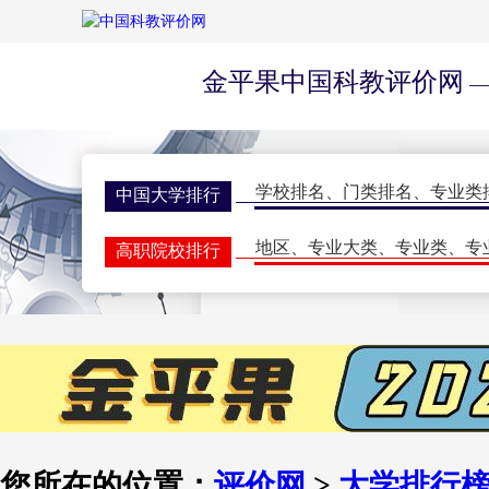
金平果中国科教评价网
—
学校排名
、
门类排名
、
专业类
中国大学排行
地区
、
专业大类
、
专业类
、
专
高职院校排行
学校排名
、
门类排名
、
学科排
研究生排行榜
一流大学
、
一流学科
、
指标排
世界大学排名
期刊排名
、
核心期刊
、
评价动
学术期刊评价
双一流会议
、
双高会议
、
期刊
学术会议
您所在的位置：
评价网
>
大学排行