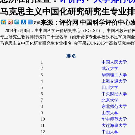
马克思主义中国化研究研究生专业排名_
排行简介
评价指标
出版物
大学
来源：评价网 中国科学评价中心
发
更多
2014年7月8日，由中国科学评价研究中心（RCCSE）、中国科教评价网
专业研究生教育排行榜前二十强名单（如开设该专业学校数不足20所则
马克思主义中国化研究研究生专业排名_金平果2014-2015年高校研究生
排 名
1
中国人民大学
2
武汉大学
3
华南理工大学
4
上海交通大学
5
四川大学
6
中央财经大学
7
北京大学
8
东北师范大学
9
山东大学
10
华中师范大学
11
大连海事大学
12
中山大学