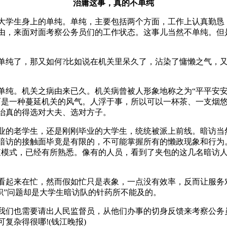
治庸这事，真的不单纯
大学生身上的单纯。单纯，主要包括两个方面，工作上认真勤恳
由，来面对面考察公务员们的工作状态。这事儿当然不单纯。但
单纯了，那又如何?比如说在机关里呆久了，沾染了慵懒之气，
单纯。机关之病由来已久。机关病曾被人形象地称之为“平平安
而是一种蔓延机关的风气。人浮于事，所以可以一杯茶、一支烟悠
治真的得选对大夫、选对方子。
业的老学生，还是刚刚毕业的大学生，统统被派上前线。暗访当
暗访的接触面毕竟是有限的，不可能掌握所有的懒政现象和行为
查模式，已经有所熟悉。像有的人员，看到了夹包的这几名暗访人
看起来在忙，然而假如忙只是表象，一点没有效率，反而让服务对
失职”问题却是大学生暗访队的针药所不能及的。
我们也需要请出人民监督员，从他们办事的切身反馈来考察公务
复杂得很哪!(钱江晚报)