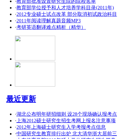
·
教育部批准设置研究生院的院校名单
·
教育部学位授予和人才培养学科目录(2011年)
·
2012专业硕士试点改革 部分取消初试政治科目
·
2011年阅读理解真题音频MP3
·
考研英语翻译难点精析（精华）
最近更新
·
湖北公布明年研招细则 设28个现场确认报考点
·
上海2012硕士研究生招生考网上报名注意事项
·
2012年上海硕士研究生入学考报考点信息
·
中国研究生教育排行出炉 北大清华浙大居前三