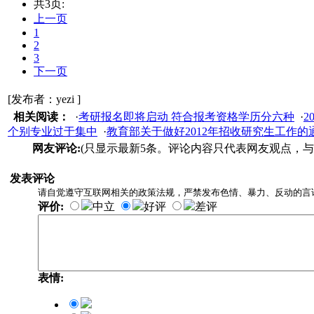
共3页:
上一页
1
2
3
下一页
[发布者：yezi ]
相关阅读：
·
考研报名即将启动 符合报考资格学历分六种
·
2
个别专业过于集中
·
教育部关于做好2012年招收研究生工作的
网友评论:
(只显示最新5条。评论内容只代表网友观点，与
发表评论
请自觉遵守互联网相关的政策法规，严禁发布色情、暴力、反动的言
评价:
中立
好评
差评
表情: