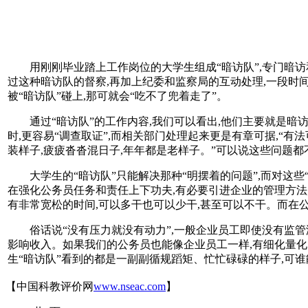
用刚刚毕业踏上工作岗位的大学生组成“暗访队”,专门暗访
过这种暗访队的督察,再加上纪委和监察局的互动处理,一段时
被“暗访队”碰上,那可就会“吃不了兜着走了”。
通过“暗访队”的工作内容,我们可以看出,他们主要就是
时,更容易“调查取证”,而相关部门处理起来更是有章可据,“有
装样子,疲疲沓沓混日子,年年都是老样子。”可以说这些问题都
大学生的“暗访队”只能解决那种“明摆着的问题”,而对这
在强化公务员任务和责任上下功夫,有必要引进企业的管理方法
有非常宽松的时间,可以多干也可以少干,甚至可以不干。而在
俗话说“没有压力就没有动力”,一般企业员工即使没有监管
影响收入。如果我们的公务员也能像企业员工一样,有细化量化
生“暗访队”看到的都是一副副循规蹈矩、忙忙碌碌的样子,可谁
【中国科教评价网
www.nseac.com
】