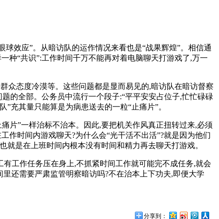
眼球效应”。从暗访队的运作情况来看也是“战果辉煌”。相信通
种“共识”:工作时间千万不能再对着电脑聊天打游戏了,万一
待群众态度冷漠等。这些问题都是显而易见的,暗访队在暗访督察
风问题的全部。公务员中流行一个段子:“平平安安占位子,忙忙碌碌
队”充其量只能算是为病患送去的一粒“止痛片”。
止痛片”一样治标不治本。因此,要把机关作风真正扭转过来,必须
工作时间内游戏聊天?为什么会“光干活不出活”?就是因为他们
干,也就是在上班时间内根本没有时间和精力再去聊天打游戏。
工有工作任务压在身上,不抓紧时间工作就可能完不成任务,就会
间里还需要严肃监管明察暗访吗?不在治本上下功夫,即便大学
分享到：