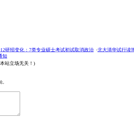
012研招变化：7类专业硕士考试初试取消政治
·
北大清华试行读博
通知
本站立场无关！)
论。