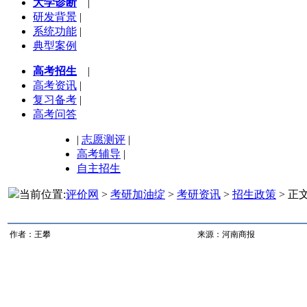
大学诊断
|
研发背景
|
系统功能
|
典型案例
高考招生
|
高考资讯
|
复习备考
|
高考问答
|
志愿测评
|
高考辅导
|
自主招生
当前位置:
评价网
>
考研加油绽
>
考研资讯
>
招生政策
> 正
作者：王攀
来源：河南商报