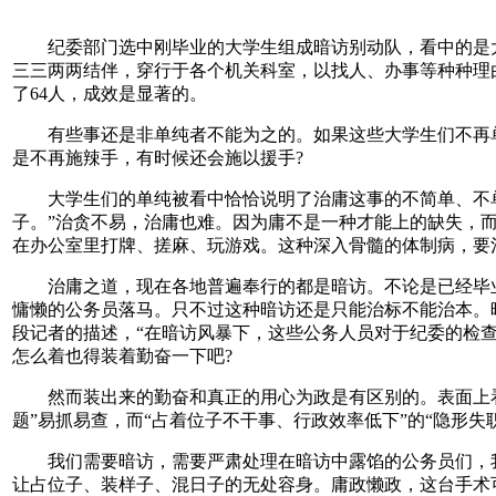
纪委部门选中刚毕业的大学生组成暗访别动队，看中的是
三三两两结伴，穿行于各个机关科室，以找人、办事等种种理
了64人，成效是显著的。
有些事还是非单纯者不能为之的。如果这些大学生们不再
是不再施辣手，有时候还会施以援手?
大学生们的单纯被看中恰恰说明了治庸这事的不简单、不
子。”治贪不易，治庸也难。因为庸不是一种才能上的缺失，
在办公室里打牌、搓麻、玩游戏。这种深入骨髓的体制病，要
治庸之道，现在各地普遍奉行的都是暗访。不论是已经毕
慵懒的公务员落马。只不过这种暗访还是只能治标不能治本。
段记者的描述，“在暗访风暴下，这些公务人员对于纪委的检
怎么着也得装着勤奋一下吧?
然而装出来的勤奋和真正的用心为政是有区别的。表面上
题”易抓易查，而“占着位子不干事、行政效率低下”的“隐形
我们需要暗访，需要严肃处理在暗访中露馅的公务员们，
让占位子、装样子、混日子的无处容身。庸政懒政，这台手术可