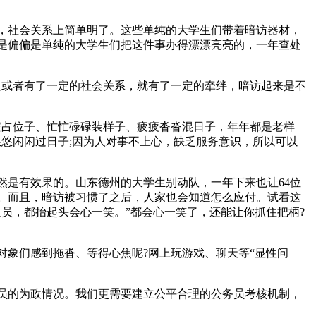
，社会关系上简单明了。这些单纯的大学生们带着暗访器材，
是偏偏是单纯的大学生们把这件事办得漂漂亮亮的，一年查处
又或者有了一定的社会关系，就有了一定的牵绊，暗访起来是不
安占位子、忙忙碌碌装样子、疲疲沓沓混日子，年年都是老样
悠闲闲过日子;因为人对事不上心，缺乏服务意识，所以可以
然是有效果的。山东德州的大学生别动队，一年下来也让64位
。而且，暗访被习惯了之后，人家也会知道怎么应付。试看这
员，都抬起头会心一笑。”都会心一笑了，还能让你抓住把柄?
象们感到拖沓、等得心焦呢?网上玩游戏、聊天等“显性问
员的为政情况。我们更需要建立公平合理的公务员考核机制，