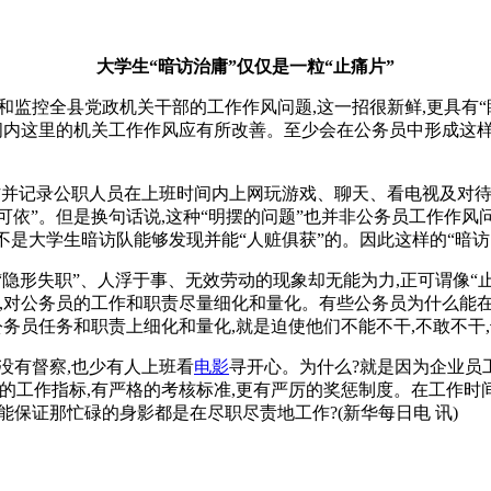
大学生“暗访治庸”仅仅是一粒“止痛片”
和监控全县党政机关干部的工作作风问题,这一招很新鲜,更具有“
间内这里的机关工作作风应有所改善。至少会在公务员中形成这样一
暗访并记录公职人员在上班时间内上网玩游戏、聊天、看电视及对
法可依”。但是换句话说,这种“明摆的问题”也并非公务员工作作
不是大学生暗访队能够发现并能“人赃俱获”的。因此这样的“暗访
些“隐形失职”、人浮于事、无效劳动的现象却无能为力,正可谓像“
,对公务员的工作和职责尽量细化和量化。有些公务员为什么能在
公务员任务和职责上细化和量化,就是迫使他们不能不干,不敢不
没有督察,也少有人上班看
电影
寻开心。为什么?就是因为企业员
的工作指标,有严格的考核标准,更有严厉的奖惩制度。在工作时
能保证那忙碌的身影都是在尽职尽责地工作?(新华每日电 讯)