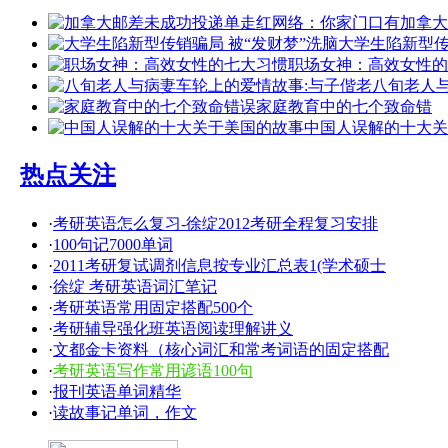
加拿大
大学生陷新型
职场女神：高效女性的
八旬老人
家庭教育中的七个致命错
中国人误解的十大关
热点关注
·
考研英语怎么复习-徐绽2012考研全程复习安排
·
100句记7000单词
·
2011考研复试调剂信息按专业汇总表1(学术硕士
·
徐绽 考研英语词汇笔记
·
考研英语常用固定搭配500个
·
考研辅导强化班英语阅读理解讲义
·
文都金卡资料（核心词汇和常考词语的固定搭配
·
考研英语写作常用谚语100句
·
报刊英语单词精华
·
读故事记单词，作文