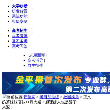
大学诊断
|
研发背景
|
系统功能
|
典型案例
高考招生
|
高考资讯
|
复习备考
|
高考问答
|
志愿测评
|
高考辅导
|
自主招生
当前位置:
评价网
>
考研加油绽
>
校园娱乐
> 正文
奶茶妹妹否认11月大婚：翘课嫁人也是醉了
来源：