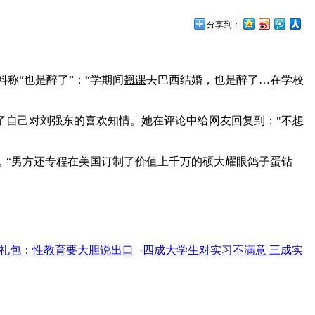
分享到：
料称“也是醉了”：“学期间
翘课
去巴西结婚，也是醉了…在学校
了自己对刘强东的喜欢知情。她在评论中给网友回复到："不想
，“男方还专程在美国订制了价值上千万的硕大耀眼鸽子蛋钻
礼包：性教育要大胆说出口
·
四成大学生对实习不满意 三成实