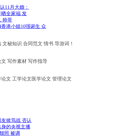
认11月大婚：
晒全家福 发
 帅哥
14香港小姐10强诞生 众
 文秘知识 合同范文 情书 导游词！
论文 写作素材 写作指导
学论文 工学论文医学论文 管理论文
友掀骂战 否认
出身的央视主播
靓照 被调