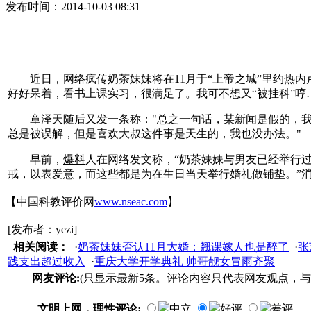
发布时间：2014-10-03 08:31
近日，网络疯传奶茶妹妹将在11月于“上帝之城”里约热内
好好呆着，看书上课实习，很满足了。我可不想又“被挂科”哼
章泽天随后又发一条称："总之一句话，某新闻是假的，
总是被误解，但是喜欢大叔这件事是天生的，我也没办法。"
早前，
爆料
人在网络发文称，“奶茶妹妹与男友已经举行
戒，以表爱意，而这些都是为在生日当天举行婚礼做铺垫。”
【中国科教评价网
www.nseac.com
】
[发布者：yezi]
相关阅读：
·
奶茶妹妹否认11月大婚：翘课嫁人也是醉了
·
张
践支出超过收入
·
重庆大学开学典礼 帅哥靓女冒雨齐聚
网友评论:
(只显示最新5条。评论内容只代表网友观点，与
文明上网，理性评论:
中立
好评
差评