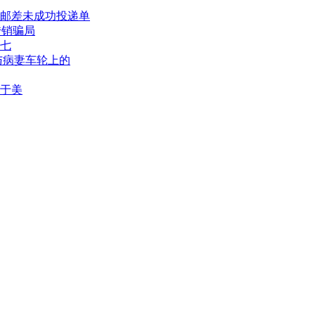
邮差未成功投递单
传销骗局
七
与病妻车轮上的
于美