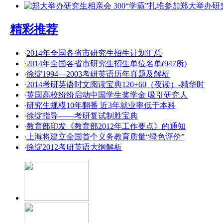
郑大举办研
精彩推荐
·
2014年全国各省市研究生招生计划汇总
·
2014年全国各省市研究生招生单位名单(947所)
·
徐绽1994—2003考研英语历年真题及解析
·
2014考研英语时文阅读宝典120+60（夜读）-精华时
·
英国高校纷纷启动中国学生奖学金 吸引研究人
·
研究生规模10年翻番 近3年就业率低于本科
·
徐绽指导——考研复试制胜宝典
·
教育部印发《教育部2012年工作要点》的通知
·
上海将建立全国首个义务教育质量“绿色评价”
·
徐绽2012考研英语大纲解析