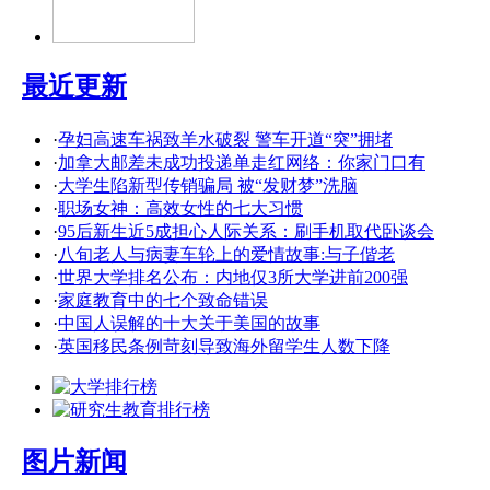
最近更新
·
孕妇高速车祸致羊水破裂 警车开道“突”拥堵
·
加拿大邮差未成功投递单走红网络：你家门口有
·
大学生陷新型传销骗局 被“发财梦”洗脑
·
职场女神：高效女性的七大习惯
·
95后新生近5成担心人际关系：刷手机取代卧谈会
·
八旬老人与病妻车轮上的爱情故事:与子偕老
·
世界大学排名公布：内地仅3所大学进前200强
·
家庭教育中的七个致命错误
·
中国人误解的十大关于美国的故事
·
英国移民条例苛刻导致海外留学生人数下降
图片新闻