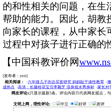
的和性相关的问题，在生
帮助的能力。因此，胡教
向家长的课程，从中家长
过程中对孩子进行正确的
【中国科教评价网
www.ns
[发布者：yezi]
相关阅读：
·
六年级儿子街边买套研究 妈妈耻于谈性教育
·
成热点
·
高清：长腿校花宝贝李颖芝 湿身戏水秀身材
·
家长对
网友评论:
(只显示最新5条。评论内容只代表网友观点，与
文明上网，理性评论:
中立
好评
差评