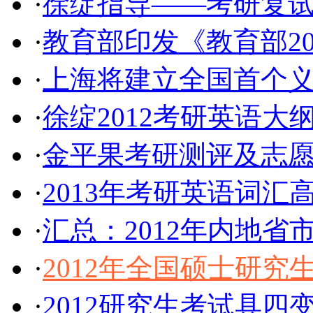
·
徐绽指导——考研复
·
教育部印发《教育部2
·
上海将建立全国首个义
·
徐绽2012考研英语大
·
金平果考研测评及志
·
2013年考研英语词汇
·
汇总：2012年内地
·
2012年全国硕士研
·
2012研究生考试具四