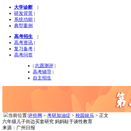
大学诊断
|
研发背景
|
系统功能
|
典型案例
高考招生
|
高考资讯
|
复习备考
|
高考问答
|
志愿测评
|
高考辅导
|
自主招生
当前位置:
评价网
>
考研加油绽
>
校园娱乐
> 正文
六年级儿子街边买套研究 妈妈耻于谈性教育
来源：广州日报